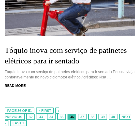
Tóquio inova com serviço de patinetes
elétricos para ir sentado
Tóquio inova com serviço de patinetes elétricos para ir sentado Pessoa viaja
confortavelmente no novo ciclomotor elétrico / créditos: Kisa …
READ MORE
PAGE 36 OF 51
« FIRST
‹
PREVIOUS
32
33
34
35
36
37
38
39
40
NEXT
›
LAST »