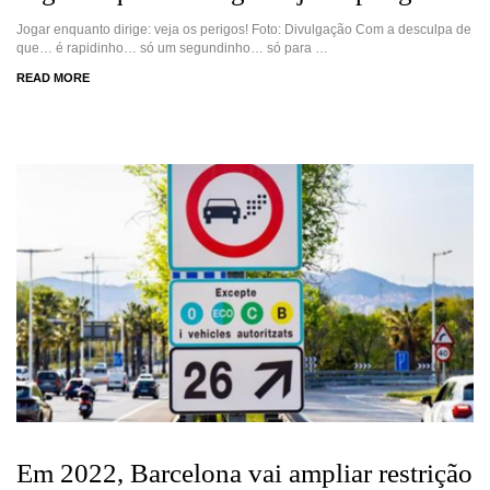
Jogar enquanto dirige: veja os perigos! Foto: Divulgação Com a desculpa de
que… é rapidinho… só um segundinho… só para …
READ MORE
Em 2022, Barcelona vai ampliar restrição