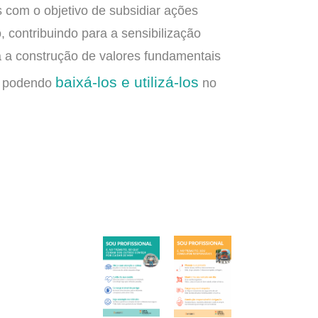
s com o objetivo de subsidiar ações
 contribuindo para a sensibilização
educativas.
educativas.
a a construção de valores fundamentais
mensagens
mensagens
baixá-los e utilizá-los
ê, podendo
no
suas
suas
das
das
através
através
trabalho
trabalho
o
o
possibilitando
possibilitando
o
profissionais,
profissionais,
motoristas
motoristas
de
de
público
público
ao
ao
junto
junto
trânsito
trânsito