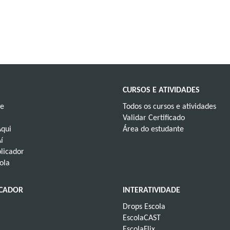
de
de
ações
principal
das
imagem
subsídio/complementaç
na
como
coladas
utilizada
ser
ser
devem
CURSOS E ATIVIDADES
Pode
direita)
à
ve
Todos os cursos e atividades
Validar Certificado
arquivo
Aqui
Área do estudante
do
í
(dentro
licador
adesivas
ola
imagens
As
UCADOR
INTERATIVIDADE
Drops Escola
EscolaCAST
EscolaFlix