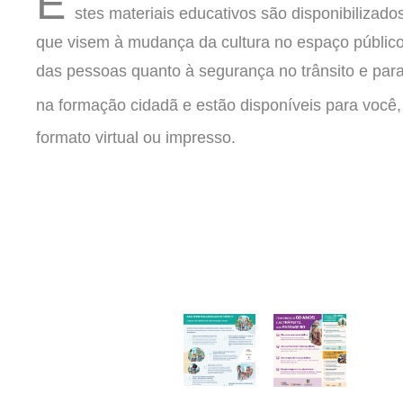
E
stes materiais educativos são disponibilizado
que visem à mudança da cultura no espaço público,
educativas.
mensagens
das pessoas quanto à segurança no trânsito e par
suas
educativas.
na formação cidadã e estão disponíveis para voc
das
mensagens
através
suas
formato virtual ou impresso.
trabalho
das
o
através
possibilitando
trabalho
professores,
o
de
possibilitand
e
idoso,
pais
público
alvo.
de
ao
público-
público
junto
o
ao
trânsito
com
junto
o
interação