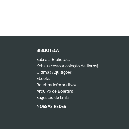
atravessar
é
de
objetivo
forma
O
ão
uma
representa
imagem
Cada
BIBLIOTECA
Sobre a Biblioteca
Koha (acesso à coleção de livros)
Últimas Aquisições
Ebooks
Boletins Informativos
Arquivo de Boletins
Sugestão de Links
NOSSAS REDES