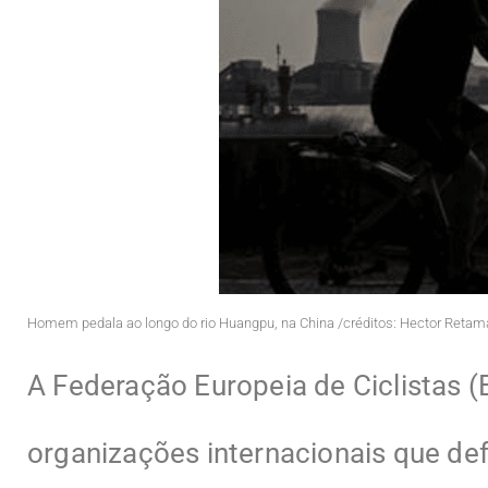
Homem pedala ao longo do rio Huangpu, na China /créditos: Hector Retam
A Federação Europeia de Ciclistas (
organizações internacionais que de