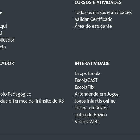
CURSOS E ATIVIDADES
ve
Todos os cursos e atividades
Validar Certificado
Aqui
Área do estudante
í
licador
ola
UCADOR
INTERATIVIDADE
Drops Escola
EscolaCAST
EscolaFlix
poio Pedagógico
Artendendo em Jogos
iglas e Termos de Trânsito do RS
Jogos infantis online
Turma do Buzina
Trilha do Buzina
Vídeos Web