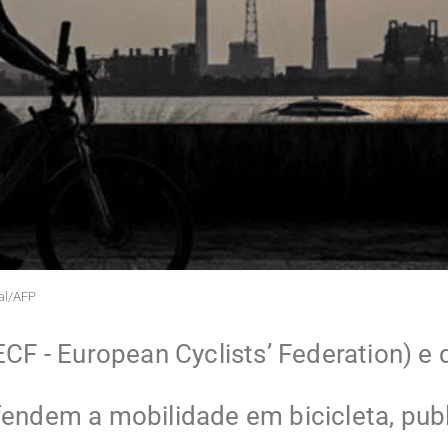
al/AFP
ECF - European Cyclists’ Federation) e
fendem a mobilidade em bicicleta, pu