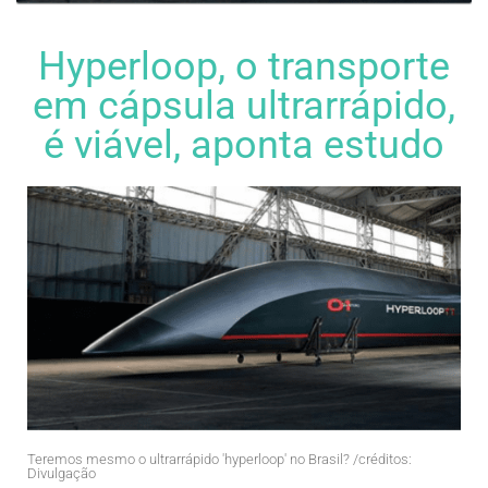
Hyperloop, o transporte
em cápsula ultrarrápido,
é viável, aponta estudo
Teremos mesmo o ultrarrápido 'hyperloop' no Brasil? /créditos:
Divulgação