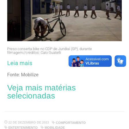
Preso conserta bike no CDP de Jundiaí (SP), durante
filmagem//créditos: Caio Guatelli
Leia mais
Fonte: Mobilize
Veja mais matérias
selecionadas
22 DE DEZEMBRO DE 2023
COMPORTAMENTO
ENTERTENIMENTO
MOBILIDADE