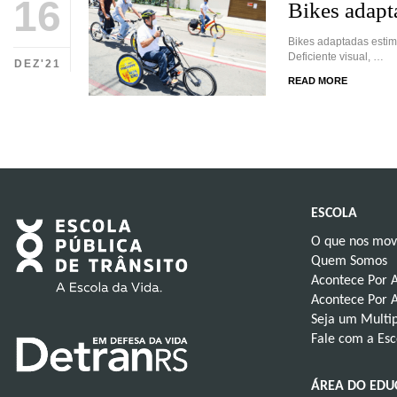
16
Bikes adapt
Bikes adaptadas estim
Deficiente visual, …
DEZ'21
READ MORE
ESCOLA
O que nos mo
Quem Somos
Acontece Por 
Acontece Por A
Seja um Multip
Fale com a Esc
ÁREA DO ED