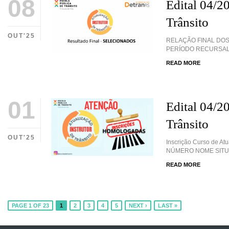
08
Edital 04/2
Trânsito
OUT'25
RELAÇÃO FINAL DOS
PERÍODO RECURSAL –
READ MORE
01
Edital 04/20
Trânsito
OUT'25
Inscrição Curso de A
NÚMERO NOME SITU
READ MORE
PAGE 1 OF 23
1
2
3
4
5
NEXT ›
LAST »