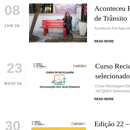
08
Aconteceu P
de Trânsito
JUN'26
Aconteceu Por Aqui em
…
READ MORE
23
Curso Recic
selecionado
MAIO'26
Curso Reciclagem Ed
JACQUES Seleciona
READ MORE
30
Edição 22 