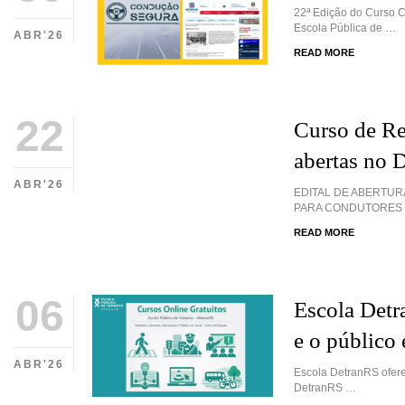
22ª Edição do Curso C
Escola Pública de …
ABR'26
READ MORE
22
Curso de Re
abertas n
ABR'26
EDITAL DE ABERTUR
PARA CONDUTORES I
READ MORE
06
Escola Detra
e o público 
ABR'26
Escola DetranRS oferec
DetranRS …