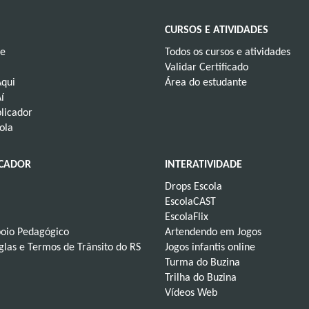
CURSOS E ATIVIDADES
ve
Todos os cursos e atividades
Validar Certificado
Aqui
Área do estudante
í
licador
ola
UCADOR
INTERATIVIDADE
Drops Escola
EscolaCAST
EscolaFlix
poio Pedagógico
Artendendo em Jogos
iglas e Termos de Trânsito do RS
Jogos infantis online
Turma do Buzina
Trilha do Buzina
Vídeos Web