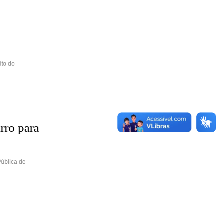
ito do
rro para
Pública de