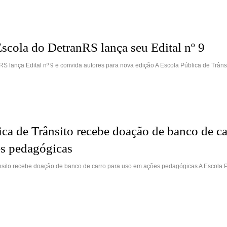
Escola do DetranRS lança seu Edital nº 9
S lança Edital nº 9 e convida autores para nova edição A Escola Pública de Trâns
ica de Trânsito recebe doação de banco de ca
s pedagógicas
nsito recebe doação de banco de carro para uso em ações pedagógicas A Escola 