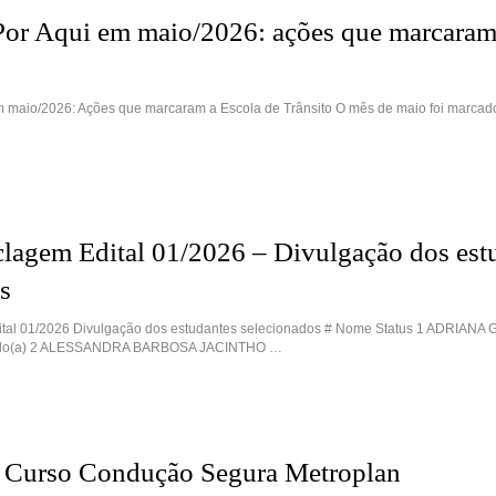
or Aqui em maio/2026: ações que marcaram
 maio/2026: Ações que marcaram a Escola de Trânsito O mês de maio foi marcado
lagem Edital 01/2026 – Divulgação dos est
s
ital 01/2026 Divulgação dos estudantes selecionados # Nome Status 1 ADRIANA
do(a) 2 ALESSANDRA BARBOSA JACINTHO …
– Curso Condução Segura Metroplan