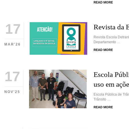
READ MORE
17
Revista da 
Revista Escola DetranR
Departamento …
MAR'26
READ MORE
17
Escola Públ
uso em açõe
NOV'25
Escola Pública de Trâ
Trânsito …
READ MORE